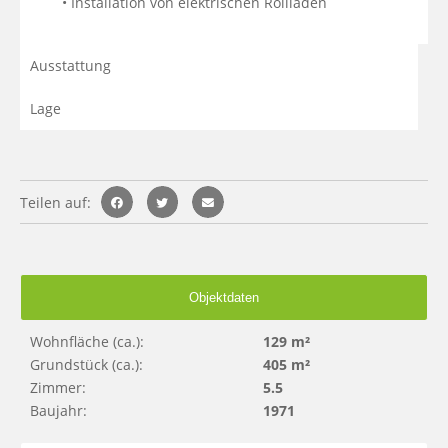
   • Installation von elektrischen Rollläden
Ausstattung
Lage
Teilen auf:
Objektdaten
Wohnfläche (ca.):
129 m²
Grundstück (ca.):
405 m²
Zimmer:
5.5
Baujahr:
1971