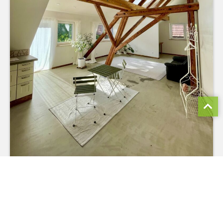
74420
Oberrot / Marhördt
MODERNE UND HELLE 2-ZIMMER-WOHNUNG
MIT STELLPLATZ – AUF WUNSCH MÖBLIERT