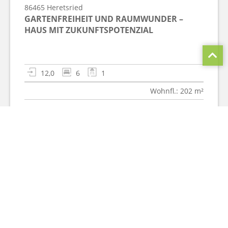
86465
Heretsried
GARTENFREIHEIT UND RAUMWUNDER –
HAUS MIT ZUKUNFTSPOTENZIAL
12,0
6
1
Wohnfl.: 202 m²
Kaufpreis
DETAILS
489.000 €
ZURÜCK ZUR ÜBERSICHT